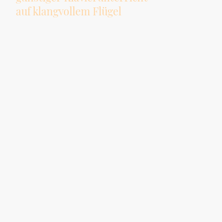
auf klangvollem Flügel
Der Klavierunterricht, der Spaß macht – für alle Altersgruppen, Anfänger,
Fortgeschrittene und Wiedereinsteiger.